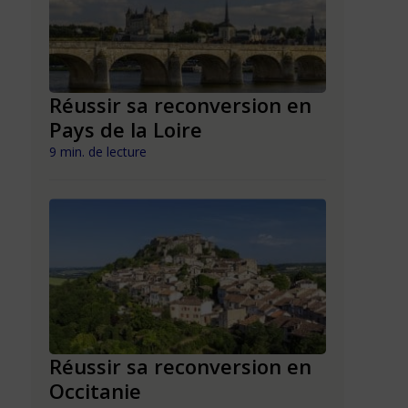
n en
Réussir sa reconversion en
Réussir 
Pays de la Loire
Mayott
9 min. de lecture
9 min. de lect
n en
Réussir sa reconversion en
Réussir 
Occitanie
La Réun