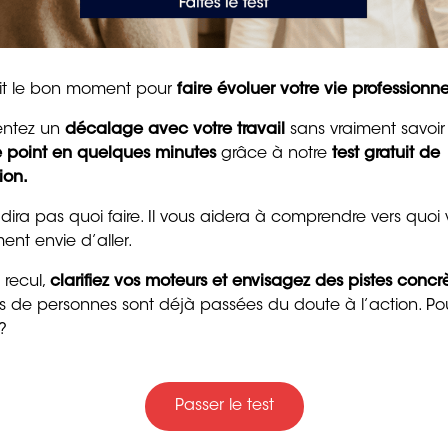
 en trois étapes, adaptées à chaque individu et à ses
tait le bon moment pour
faire évoluer votre vie professionne
entez un
décalage avec votre travail
sans vraiment savoir
pour établir les fondations de l’accompagnement. Elle
le point en quelques minutes
grâce à notre
test gratuit de
larification des objectifs du bilan et l’instauration d’un
ion.
e bénéficiaire et le conseiller.
Trente messages drôle
 dira pas quoi faire. Il vous aidera à comprendre vers quoi
r battant du bilan, où une introspection guidée permet
gentils pour souhaiter
ent envie d’aller.
itions et les motivations. Grâce à une suite d’entretiens
bon anniversaire
alyses approfondies, cette étape vise à dévoiler les
 recul,
clarifiez vos moteurs et envisagez des pistes concr
4 min. de lecture
elle du bénéficiaire et à identifier des pistes de
ers de personnes sont déjà passées du doute à l’action. Po
?
se par l’élaboration d’un projet professionnel solide et
le traduit les découvertes et les réflexions en une feuille
à entreprendre pour réaliser les ambitions
Passer le test