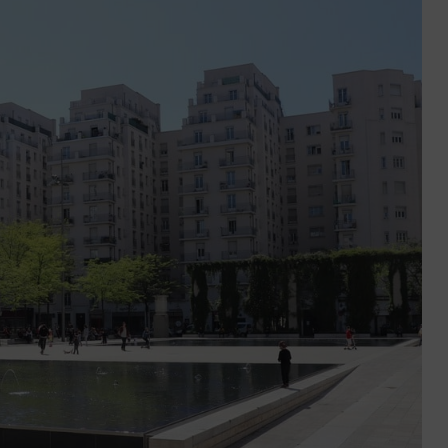
ctez-
Trouver
us
une
agence
sous 24h
Réussir sa reconversio
Guyane
9 min. de lecture