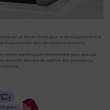
Réussir sa reconversio
Martinique
anne est un terrain fertile pour le développement et la
9 min. de lecture
ail d’opportunités dans des secteurs innovants.
te comme une boussole indispensable pour ceux qui
 diversifié, désireux de redéfinir leur parcours ou
rspicacité.
Réussir sa reconversio
Guadeloupe