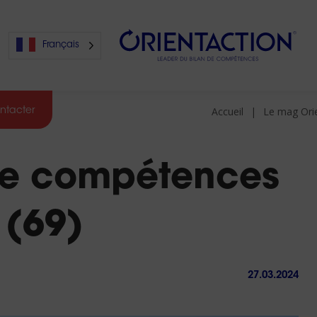
Français
Accueil
Le mag Ori
ntacter
s
 de compétences
s
 (69)
27.03.2024