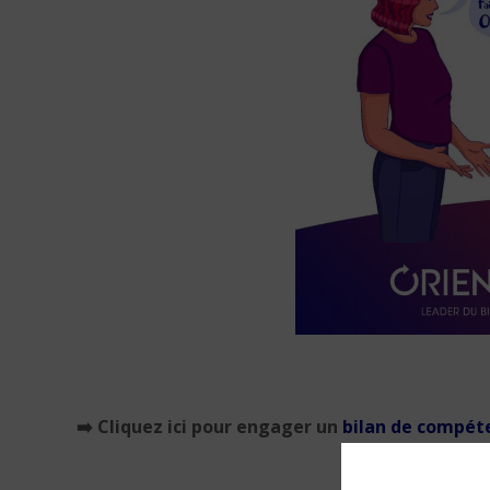
➡️
Cliquez ici pour engager un
bilan de compét