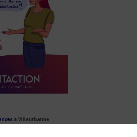
9 min. de lecture
ences
à Villeurbanne
Prévenir les maladies