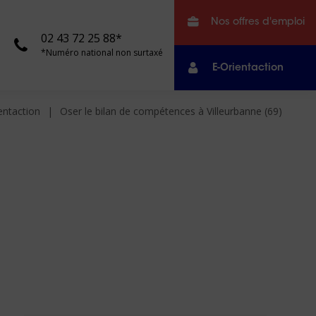
Nos offres d'emploi
02 43 72 25 88*
*Numéro national non surtaxé
E-Orientaction
entaction
Oser le bilan de compétences à Villeurbanne (69)