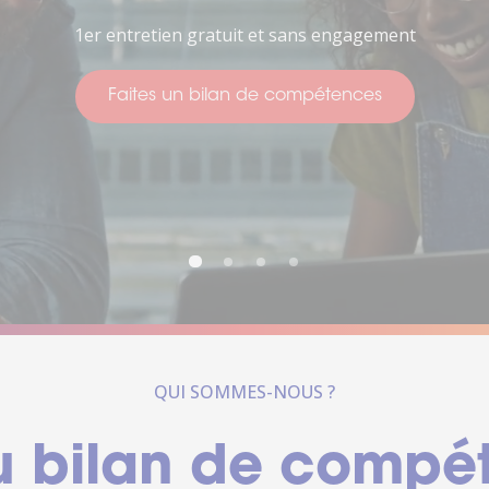
Pour penser à votre avenir
Faites un bilan de compétences
ctez-
Trouver
us
une
agence
sous 24h
QUI SOMMES-NOUS ?
u bilan de compé