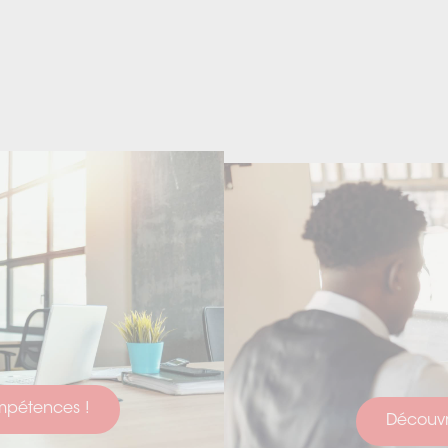
ompétences !
Découvri