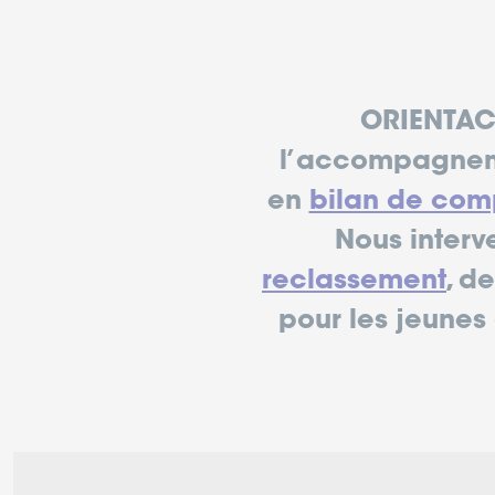
ORIENTACT
l’accompagneme
en
bilan de co
Nous interv
reclassement
, d
pour les jeunes