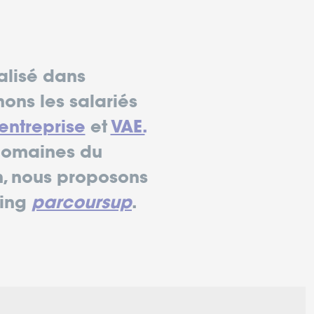
alisé dans
ns les salariés
entreprise
et
VAE.
 domaines du
in, nous proposons
hing
parcoursup
.