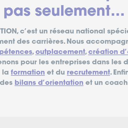
pas seulement…
ION, c’est un réseau national spéci
nt des carrières. Nous accompagno
mpétences
,
outplacement
,
création d’
enons pour les entreprises dans les
e la
formation
et du
recrutement
. Enf
 des
bilans d’orientation
et un coac