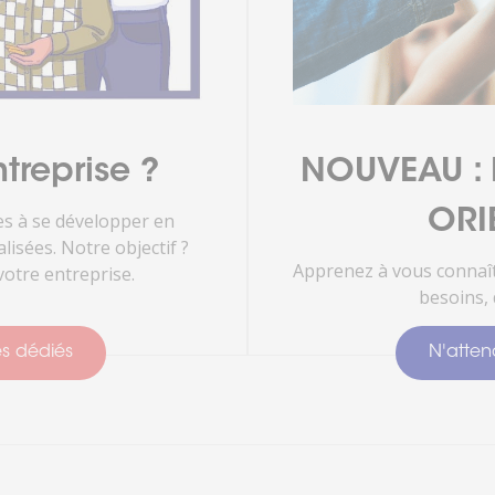
treprise ?
NOUVEAU : D
ORI
s à se développer en
isées. Notre objectif ?
Apprenez à vous connaît
otre entreprise.
besoins, 
es dédiés
N'attend