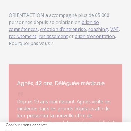
ORIENTACTION a accompagné plus de 65 000
personnes depuis sa création en
bilan de
compétences
,
création d’entreprise
,
coaching
,
VAE
,
recrutement
,
reclassement
et
bilan d’orientation
.
Pourquoi pas vous ?
Agnès, 42 ans, Déléguée médicale
Depuis 10 ans maintenant, Agnès visite les
médecins dans les grands hôpitaux afin de
leur présenter la nouvelle offre de
médicaments de son laboratoire spécialisé
dans les maladies rares. Ce métier lui plaît. Il