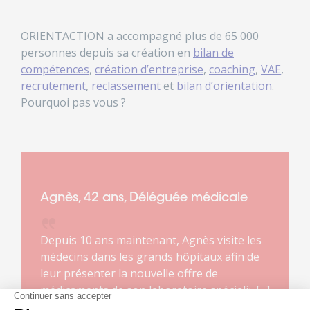
ORIENTACTION a accompagné plus de 65 000
personnes depuis sa création en
bilan de
compétences
,
création d’entreprise
,
coaching
,
VAE
,
recrutement
,
reclassement
et
bilan d’orientation
.
Pourquoi pas vous ?
Agnès, 42 ans, Déléguée médicale
Depuis 10 ans maintenant, Agnès visite les
médecins dans les grands hôpitaux afin de
leur présenter la nouvelle offre de
médicaments de son laboratoire spécialisé
dans les maladies rares. Ce métier lui plaît. Il