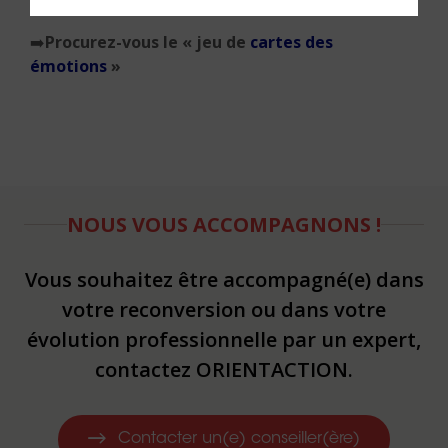
➡️
Procurez-vous le « jeu de
cartes des
émotions
»
NOUS VOUS ACCOMPAGNONS !
Vous souhaitez être accompagné(e) dans
votre reconversion ou dans votre
évolution professionnelle par un expert,
contactez ORIENTACTION.
Contacter un(e) conseiller(ère)