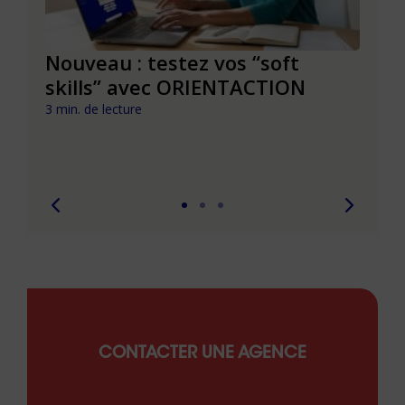
le à
Nouveau : testez vos “soft
Se r
t que
skills” avec ORIENTACTION
burn
com
3 min. de lecture
peut
6 min. 
CONTACTER UNE AGENCE