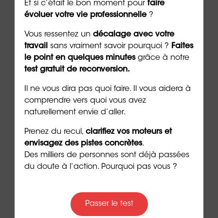
Et si c’était le bon moment pour
faire
évoluer votre vie professionnelle
?
Vous ressentez un
décalage avec votre
travail
sans vraiment savoir pourquoi ?
Faites
le point en quelques minutes
grâce à notre
test gratuit de reconversion.
👉
En savoir plus sur le
bilan d’orientation
ORIENTACTION
Il ne vous dira pas quoi faire. Il vous aidera à
comprendre vers quoi vous avez
Auteur :
Dr Emeric Lebreton
, cofondateur et
naturellement envie d’aller.
dirigeant du groupe ORIENTACTION (29/04/2024)
Prenez du recul,
clarifiez vos moteurs et
envisagez des pistes concrètes
.
***
Des milliers de personnes sont déjà passées
du doute à l’action. Pourquoi pas vous ?
➡️
Passez maintenant le test d’orientation
Study
➡️
Découvrez les 5 raisons de faire un
bilan de
Passer le test
compétences
avec ORIENTACTION en vidéo