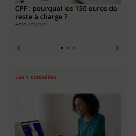
CPF : pourquoi les 150 euros de
Dépr
ie
reste à charge ?
et s
pouv
4 min. de lecture
7 min. 
Les + consultés