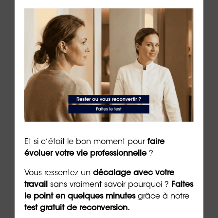
tiers
Se reconvertir dans la
Quel
cybersécurité : quelles
risq
formations choisir ?
4 min. 
5 min. de lecture
Et si c’était le bon moment pour
faire
évoluer votre vie professionnelle
?
Vous ressentez un
décalage avec votre
Les + consultés
travail
sans vraiment savoir pourquoi ?
Faites
le point en quelques minutes
grâce à notre
test gratuit de reconversion.