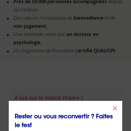
Près de 50 000 personnes accompagnées
depuis
sa création,
Des valeurs humanistes de
bienveillance
et de
non-jugement
,
Une méthode créée par
un docteur en
psychologie
,
Un organisme de formation
certifié QUALIOPI
.
À lire sur le même thème
Rester ou vous reconvertir ? Faites
le test