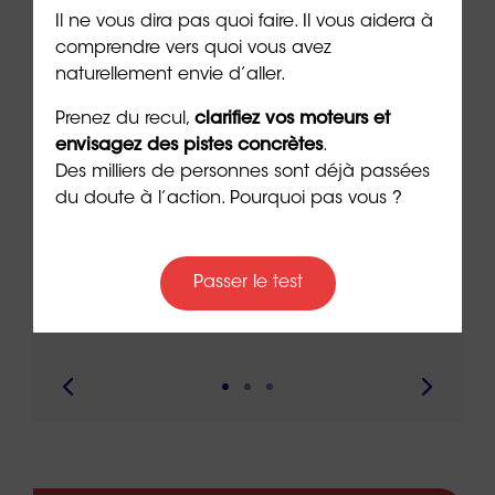
Il ne vous dira pas quoi faire. Il vous aidera à
comprendre vers quoi vous avez
naturellement envie d’aller.
Prenez du recul,
clarifiez vos moteurs et
envisagez des pistes concrètes
.
Des milliers de personnes sont déjà passées
du doute à l’action. Pourquoi pas vous ?
le à
Nouveau : testez vos “soft
Se r
t que
skills” avec ORIENTACTION
burn
com
3 min. de lecture
Passer le test
peut
6 min. 