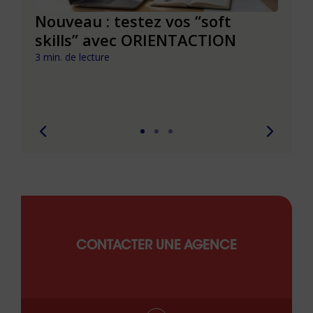
le à
Nouveau : testez vos “soft
Se r
t que
skills” avec ORIENTACTION
burn
com
3 min. de lecture
peut
6 min. 
CONTACTER UNE AGENCE