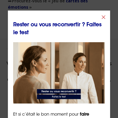
➡️
Procurez-vous le « jeu de
cartes des
émotions
»
Rester ou vous reconvertir ? Faites
le test
NOUS VOUS ACCOMPAGNONS !
Vous souhaitez être accompagné(e) dans
votre reconversion ou dans votre
évolution professionnelle par un expert,
contactez ORIENTACTION.
Contacter un(e) conseiller(ère)
Et si c’était le bon moment pour
faire