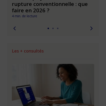
rupture conventionnelle : que
conv
faire en 2026 ?
pièg
4 min. de lecture
4 min. 
Les + consultés