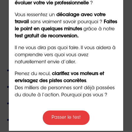
évoluer votre vie professionnelle
?
Via
le formulaire de contact
en ligne
Vous ressentez un
décalage avec votre
Par téléphone au
02 43 72 25 88
travail
sans vraiment savoir pourquoi ?
Faites
Ou par email à l’adresse
info@orientaction.com
le point en quelques minutes
grâce à notre
test gratuit de reconversion.
Il ne vous dira pas quoi faire. Il vous aidera à
ORIENTACTION c'est :
comprendre vers quoi vous avez
naturellement envie d’aller.
Plus de 800 consultant(e)s expérimenté(e)s
Prenez du recul,
clarifiez vos moteurs et
présent(e)s partout en France,
envisagez des pistes concrètes
.
Près de 50 000 personnes accompagnées
depuis
Des milliers de personnes sont déjà passées
sa création,
du doute à l’action. Pourquoi pas vous ?
Des valeurs humanistes de
bienveillance
et de
non-jugement
,
Passer le test
Une méthode créée par
un docteur en
psychologie
,