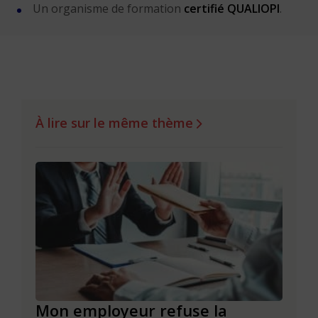
Un organisme de formation
certifié QUALIOPI
.
À lire sur le même thème
de
Mon employeur refuse la
Réus