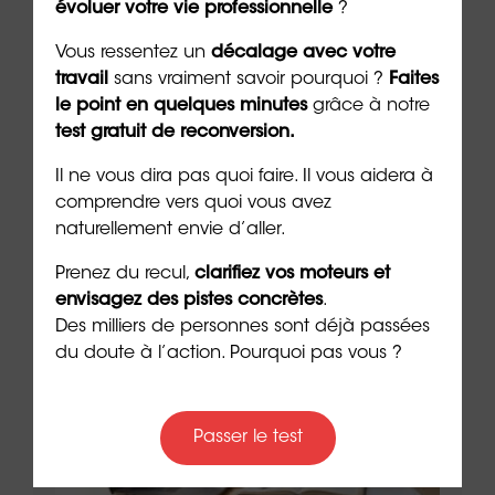
ue
Retrouver la joie après un burn-
La j
évoluer votre vie professionnelle
?
out : un chemin possible
cult
Vous ressentez un
décalage avec votre
4 min. de lecture
3 min. 
travail
sans vraiment savoir pourquoi ?
Faites
le point en quelques minutes
grâce à notre
test gratuit de reconversion.
Il ne vous dira pas quoi faire. Il vous aidera à
comprendre vers quoi vous avez
Les + consultés
naturellement envie d’aller.
Prenez du recul,
clarifiez vos moteurs et
envisagez des pistes concrètes
.
Des milliers de personnes sont déjà passées
du doute à l’action. Pourquoi pas vous ?
Passer le test