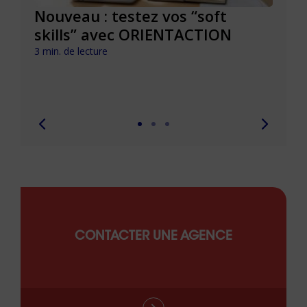
le à
Nouveau : testez vos “soft
Se r
t que
skills” avec ORIENTACTION
burn
com
3 min. de lecture
peut
6 min. 
CONTACTER UNE AGENCE