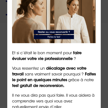
Une méthode créée par
un docteur en
psychologie
,
Un organisme de formation
certifié QUALIOPI
.
À lire sur le même thème
Et si c’était le bon moment pour
faire
évoluer votre vie professionnelle
?
Vous ressentez un
décalage avec votre
travail
sans vraiment savoir pourquoi ?
Faites
le point en quelques minutes
grâce à notre
test gratuit de reconversion.
Il ne vous dira pas quoi faire. Il vous aidera à
comprendre vers quoi vous avez
naturellement envie d’aller.