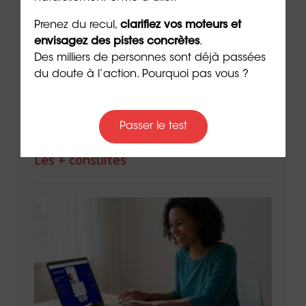
ue
Retrouver la joie après un burn-
La j
Prenez du recul,
clarifiez vos moteurs et
out : un chemin possible
cult
envisagez des pistes concrètes
.
4 min. de lecture
3 min. 
Des milliers de personnes sont déjà passées
du doute à l’action. Pourquoi pas vous ?
Passer le test
Les + consultés