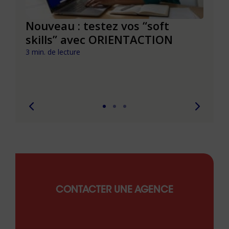
le à
Nouveau : testez vos “soft
Se r
t que
skills” avec ORIENTACTION
burn
com
3 min. de lecture
peut
6 min. 
CONTACTER UNE AGENCE