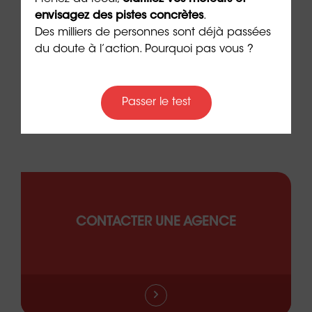
t que
skills” avec ORIENTACTION
burn
envisagez des pistes concrètes
.
com
3 min. de lecture
Des milliers de personnes sont déjà passées
peut
du doute à l’action. Pourquoi pas vous ?
6 min. 
Passer le test
CONTACTER UNE AGENCE