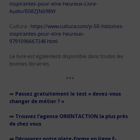
inspirantes-pour-etre-heureux-Livre-
Audio/B08ZJN698W
Cultura :
https://www.cultura.com/p-50-histoires-
inspirantes-pour-etre-heureux-
9791096667246.html
Le livre est également disponible dans toutes les
bonnes librairies.
***
➡️
Passez gratuitement le test « devez-vous
changer de métier ? »
➡️
Trouvez l’agence ORIENTACTION la plus près
de chez vous
➡️
Découvrez notre plate-forme en ligne E-