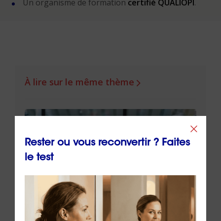
Un organisme de formation
certifié QUALIOPI
.
À lire sur le même thème
Rester ou vous reconvertir ? Faites
le test
ue
Retrouver la joie après un burn-
La j