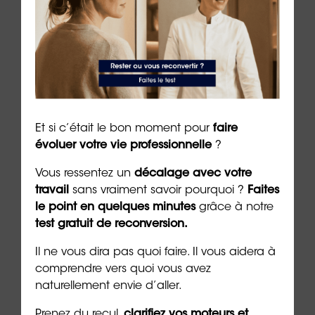
out : un chemin possible
cult
4 min. de lecture
3 min. 
Les + consultés
Et si c’était le bon moment pour
faire
évoluer votre vie professionnelle
?
Vous ressentez un
décalage avec votre
travail
sans vraiment savoir pourquoi ?
Faites
le point en quelques minutes
grâce à notre
test gratuit de reconversion.
Il ne vous dira pas quoi faire. Il vous aidera à
comprendre vers quoi vous avez
naturellement envie d’aller.
le à
Nouveau : testez vos “soft
Se r
Prenez du recul,
clarifiez vos moteurs et