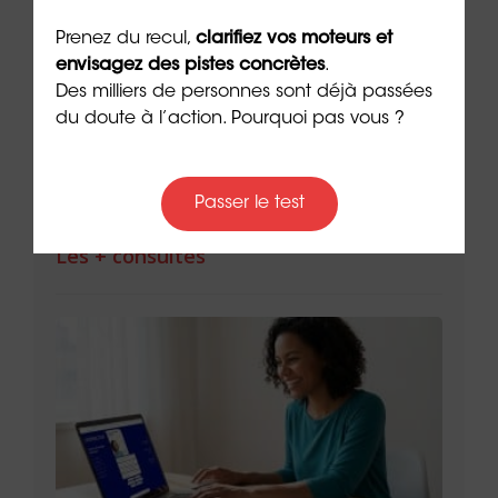
tiers
Se reconvertir dans la
Quel
cybersécurité : quelles
risq
Prenez du recul,
clarifiez vos moteurs et
formations choisir ?
4 min. 
envisagez des pistes concrètes
.
5 min. de lecture
Des milliers de personnes sont déjà passées
du doute à l’action. Pourquoi pas vous ?
Passer le test
Les + consultés