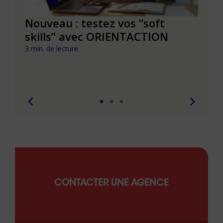
le à
Nouveau : testez vos “soft
Se r
t que
skills” avec ORIENTACTION
burn
com
3 min. de lecture
peut
6 min. 
CONTACTER UNE AGENCE