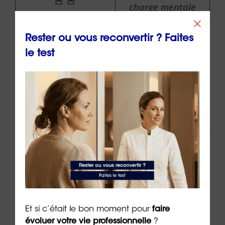
charge mentale
et de stress sont
élevés
Rester ou vous reconvertir ? Faites
le test
Plus il y a de
« véhicules »,
plus la fréquence
🚗
des
déplacements
est élevée
Plus il y a
« d’arbres », plus
le métier a un
🌳
impact positif
sur
Et si c’était le bon moment pour
faire
évoluer votre vie professionnelle
?
l’environnement