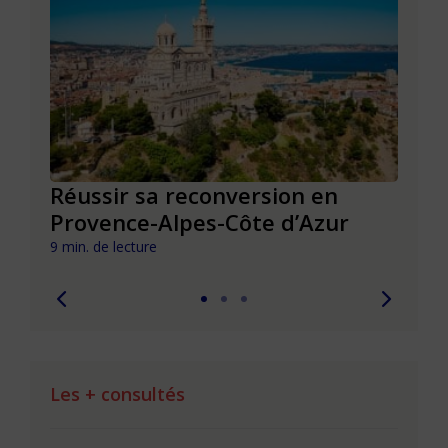
Réussir sa reconversion en
Réus
Provence-Alpes-Côte d’Azur
de l
9 min. de lecture
9 min. 
Les + consultés