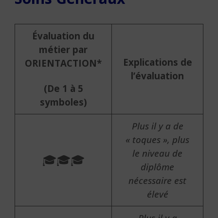
Évaluation du
métier par
Explications de
ORIENTACTION*
l’évaluation
(De 1 à 5
symboles)
Plus il y a de
« toques », plus
le niveau de
🎓🎓🎓
diplôme
nécessaire est
élevé
Plus il y a