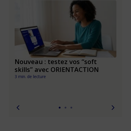
le à
Nouveau : testez vos “soft
Se r
t que
skills” avec ORIENTACTION
burn
com
3 min. de lecture
peut
6 min. 