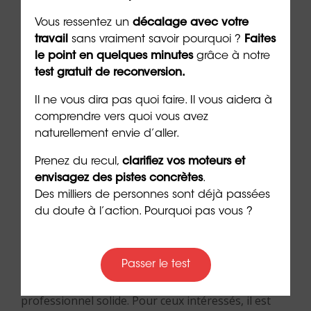
Vous ressentez un
décalage avec votre
travail
sans vraiment savoir pourquoi ?
Faites
*Plus il y a de symboles et plus cette caractéristique est élevée.
le point en quelques minutes
grâce à notre
test gratuit de reconversion.
Se reconvertir en Infirmier
Il ne vous dira pas quoi faire. Il vous aidera à
comprendre vers quoi vous avez
en Soins Généraux
naturellement envie d’aller.
Prenez du recul,
clarifiez vos moteurs et
envisagez des pistes concrètes
.
La reconversion professionnelle vers le métier
Des milliers de personnes sont déjà passées
d’infirmier requiert une réflexion approfondie et
du doute à l’action. Pourquoi pas vous ?
une préparation minutieuse.
Un
bilan de
compétences
peut être un excellent point de
départ pour évaluer vos aptitudes et motivations.
Passer le test
Cet outil vous aide à construire un projet
professionnel solide. Pour ceux intéressés, il est