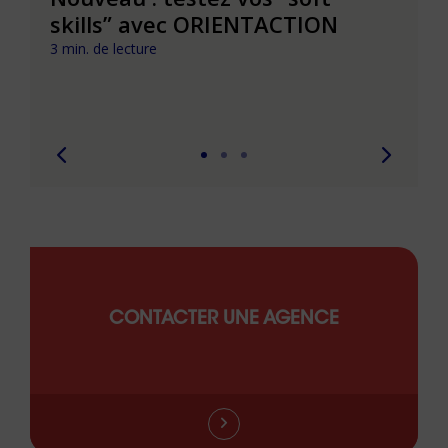
t que
skills” avec ORIENTACTION
burn
com
3 min. de lecture
peut
6 min. 
CONTACTER UNE AGENCE