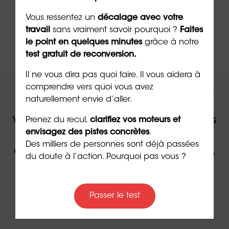
➡️
Passez aussi
le test des 10 valeurs
Sens
®
Vous ressentez un
décalage avec votre
travail
sans vraiment savoir pourquoi ?
Faites
le point en quelques minutes
grâce à notre
test gratuit de reconversion.
Il ne vous dira pas quoi faire. Il vous aidera à
comprendre vers quoi vous avez
NOUS VOUS ACCOMPAGNONS !
naturellement envie d’aller.
Vous souhaitez être accompagné(e) dans
Prenez du recul,
clarifiez vos moteurs et
votre reconversion ou dans votre
envisagez des pistes concrètes
.
Des milliers de personnes sont déjà passées
évolution professionnelle par un expert,
du doute à l’action. Pourquoi pas vous ?
contactez ORIENTACTION.
Passer le test
Contacter un(e) conseiller(ère)