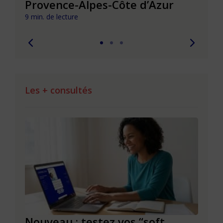
Provence-Alpes-Côte d’Azur
de l
9 min. de lecture
9 min. 
Les + consultés
le à
Nouveau : testez vos “soft
Se r