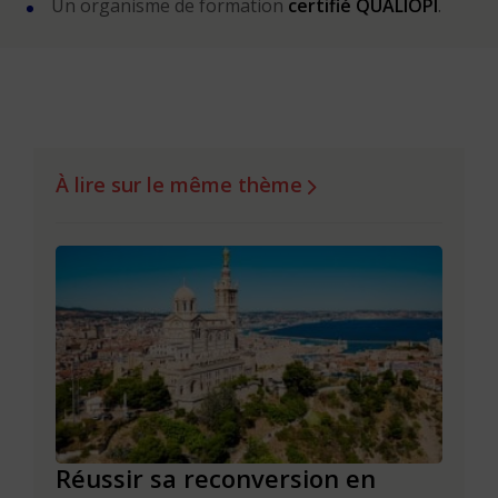
Un organisme de formation
certifié QUALIOPI
.
À lire sur le même thème
Réussir sa reconversion en
Réus