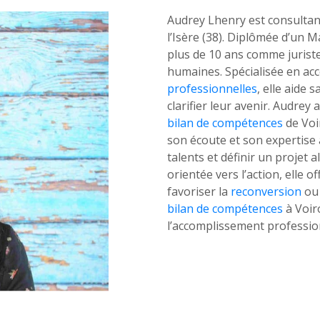
Audrey Lhenry est consulta
l’Isère (38). Diplômée d’un M
plus de 10 ans comme juriste
humaines. Spécialisée en 
professionnelles
, elle aide 
clarifier leur avenir. Audrey
bilan de compétences
de Voi
ctez-
Trouver
son écoute et son expertise 
us
une
agence
talents et définir un projet
sous 24h
orientée vers l’action, elle o
favoriser la
reconversion
ou 
bilan de compétences
à Voiro
l’accomplissement professio