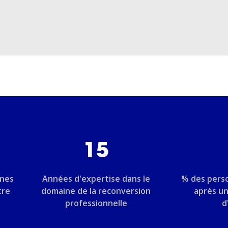
15
nnes
Années d'expertise dans le
% des pers
tre
domaine de la reconversion
après u
professionnelle
d