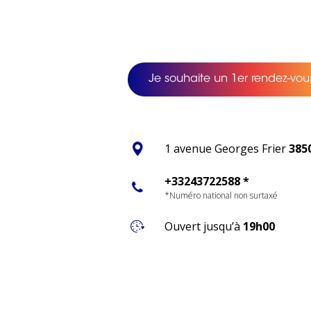
Je souhaite un 1er rendez-vous
1 avenue Georges Frier
385
+33243722588 *
*Numéro national non surtaxé
Ouvert jusqu’à
19h00