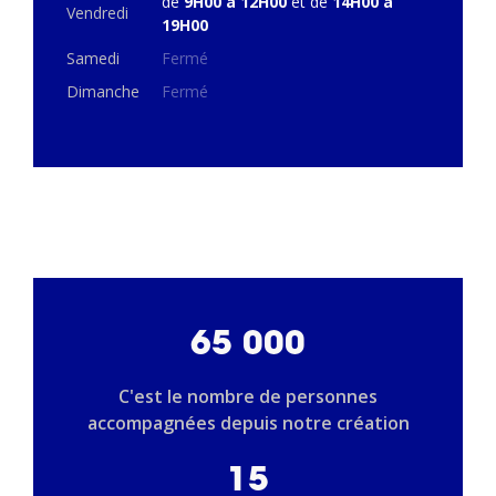
de
9H00 à 12H00
et de
14H00 à
Vendredi
19H00
Samedi
Fermé
Dimanche
Fermé
65 000
C'est le nombre de personnes
accompagnées depuis notre création
15