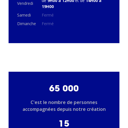
de
9H00 à 12H00
et de
14H00 à
Vendredi
19H00
Samedi
Fermé
Dimanche
Fermé
65 000
C'est le nombre de personnes
accompagnées depuis notre création
15