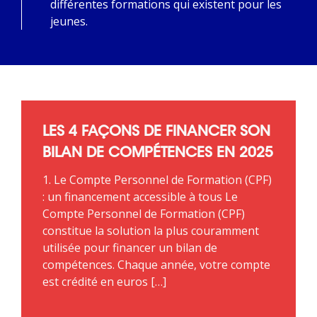
différentes formations qui existent pour les
jeunes.
LES 4 FAÇONS DE FINANCER SON
BILAN DE COMPÉTENCES EN 2025
1. Le Compte Personnel de Formation (CPF)
: un financement accessible à tous Le
Compte Personnel de Formation (CPF)
constitue la solution la plus couramment
utilisée pour financer un bilan de
compétences. Chaque année, votre compte
est crédité en euros […]