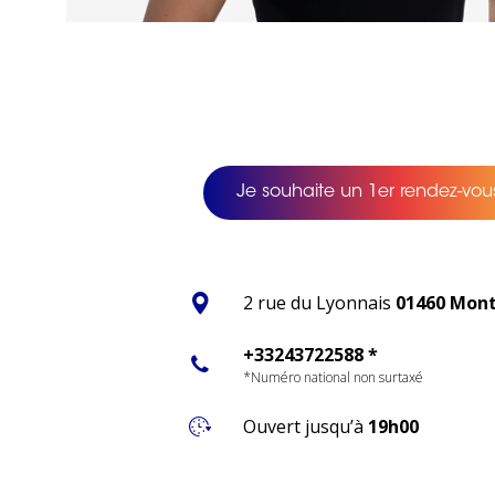
Je souhaite un 1er rendez-vous
2 rue du Lyonnais
01460 Mont
+33243722588 *
*Numéro national non surtaxé
Ouvert jusqu’à
19h00