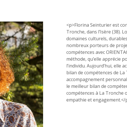
<p>Florina Seinturier est co
Tronche, dans l’Isère (38). 
domaines culturels, durables
nombreux porteurs de projet
ctez-
Trouver
compétences avec ORIENTACT
us
une
méthode, qu’elle apprécie po
agence
sous 24h
l’individu. Aujourd’hui, elle
bilan de compétences de La 
accompagnement personnalisé
le meilleur bilan de compéte
compétences à La Tronche où
empathie et engagement.</