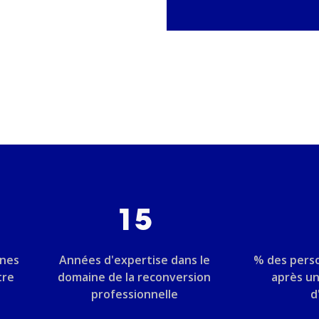
15
nnes
Années d'expertise dans le
% des pers
tre
domaine de la reconversion
après u
professionnelle
d