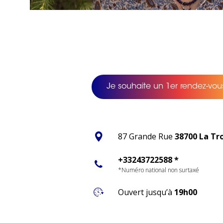
Je souhaite un 1er rendez-vous
87 Grande Rue
38700 La Tr
+33243722588 *
*Numéro national non surtaxé
Ouvert jusqu’à
19h00