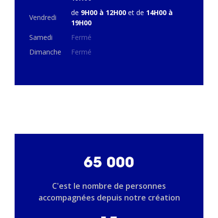
de
9H00 à 12H00
et de
14H00 à
Vendredi
19H00
Samedi
Fermé
Dimanche
Fermé
65 000
C'est le nombre de personnes
accompagnées depuis notre création