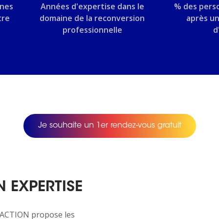
nnes
Années d'expertise dans le
% des pers
tre
domaine de la reconversion
après u
professionnelle
d
Je souhaite un 1er rendez-vous gratuit
 EXPERTISE
NTACTION propose les