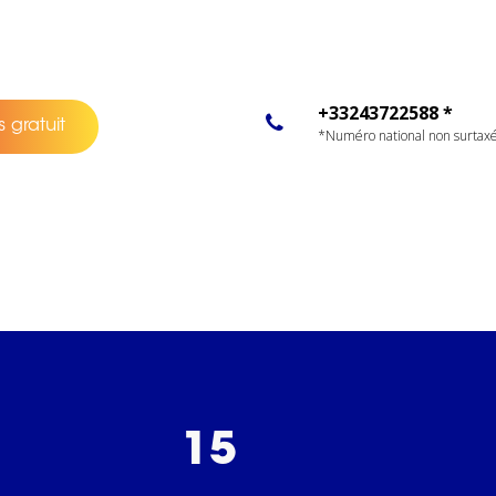
+33243722588 *
 gratuit
*Numéro national non surtax
15