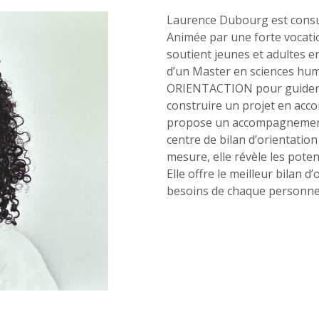
Laurence Dubourg est consult
Animée par une forte vocat
soutient jeunes et adultes e
d’un Master en sciences huma
ORIENTACTION pour guider c
construire un projet en acco
propose un accompagnement s
ctez-
Trouver
centre de bilan d’orientatio
us
une
agence
mesure, elle révèle les poten
sous 24h
Elle offre le meilleur bilan d
besoins de chaque personne