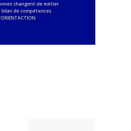
onnes changent de métier
n bilan de compétences
'ORIENTACTION