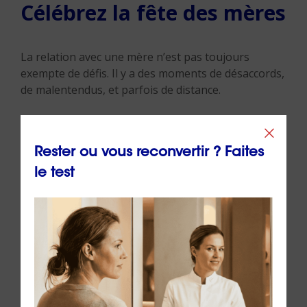
Célébrez la fête des mères
La relation avec une mère n’est pas toujours
exempte de défis. Il y a des moments de désaccords,
de malentendus, et parfois de distance.
Cependant, c’est une relation profondément
importante qui mérite d’être chérie et entretenue.
Rester ou vous reconvertir ? Faites
Les mots que nous choisissons peuvent être des
le test
outils puissants pour renforcer les liens, offrir du
réconfort, et exprimer notre gratitude.
En cette fête des mères, prenez un moment pour
réfléchir à l’impact de votre mère dans votre vie et
utilisez vos mots pour lui montrer à quel point elle
est spéciale et aimée.