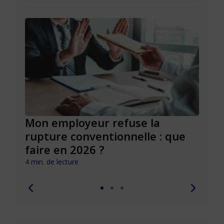
de
Mon employeur refuse la
Réus
rupture conventionnelle : que
conv
faire en 2026 ?
pièg
4 min. de lecture
4 min. 