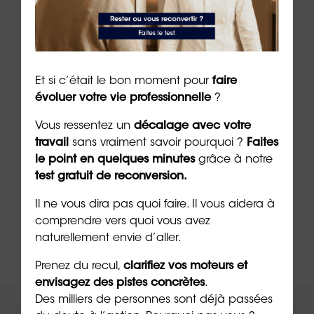
Auteur :
Dr Emeric Lebreton
, cofondateur et
dirigeant du groupe ORIENTACTION (18/04/2024)
***
Et si c’était le bon moment pour
faire
➡️
Passez gratuitement le test : « qu’est-ce qui
évoluer votre vie professionnelle
?
fait vraiment votre
bonheur
? »
Vous ressentez un
décalage avec votre
travail
sans vraiment savoir pourquoi ?
Faites
➡️
Découvrez les 5 raisons de faire un
bilan de
le point en quelques minutes
grâce à notre
compétences
avec ORIENTACTION en vidéo
test gratuit de reconversion.
➡️
Découvrez notre
boutique
en ligne
Il ne vous dira pas quoi faire. Il vous aidera à
comprendre vers quoi vous avez
naturellement envie d’aller.
Prenez du recul,
clarifiez vos moteurs et
envisagez des pistes concrètes
.
Des milliers de personnes sont déjà passées
NOUS VOUS ACCOMPAGNONS !