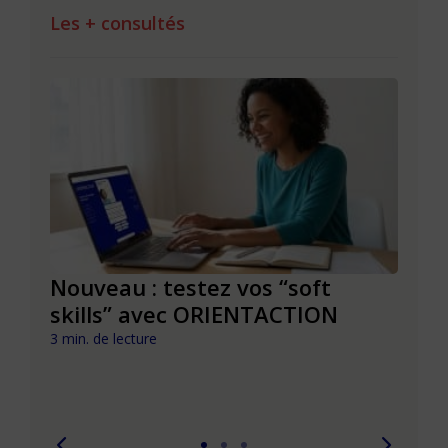
Les + consultés
le à
Nouveau : testez vos “soft
Se r
t que
skills” avec ORIENTACTION
burn
com
3 min. de lecture
peut
6 min. 