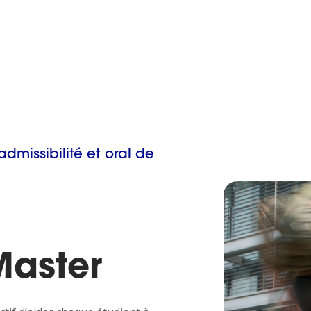
missibilité et oral de
u
aster