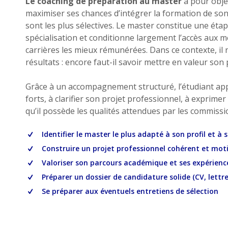
Le coaching de préparation au master
a pour objec
maximiser ses chances d’intégrer la formation de son c
sont les plus sélectives. Le master constitue une étap
spécialisation et conditionne largement l’accès aux mé
carrières les mieux rémunérées. Dans ce contexte, il n
résultats : encore faut-il savoir mettre en valeur son 
Grâce à un accompagnement structuré, l’étudiant app
forts, à clarifier son projet professionnel, à exprime
qu’il possède les qualités attendues par les commissi
Identifier le master le plus adapté à son profil et à 
Construire un projet professionnel cohérent et mot
Valoriser son parcours académique et ses expérienc
Préparer un dossier de candidature solide (CV, lettr
Se préparer aux éventuels entretiens de sélection