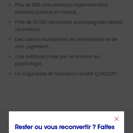
Plus de 800 consultant(e)s expérimenté(e)
présents partout en France,
Près de 50 000 personnes accompagnées depuis
sa création,
Des valeurs humanistes de bienveillance et de
non -jugement,
Une méthode créée par un docteur en
psychologie,
Un organisme de formation certifié QUALIOPI.
NOUS VOUS ACCOMPAGNONS !
Rester ou vous reconvertir ? Faites