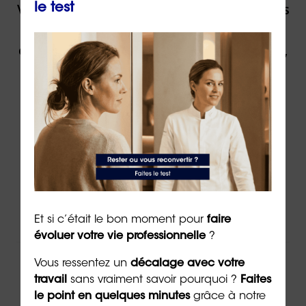
Vous souhaitez être accompagné(e) dans
le test
votre reconversion ou dans votre
évolution professionnelle par un expert,
contactez ORIENTACTION.
Contacter un(e) conseiller(ère)
Via
le formulaire de contact
en ligne
Par téléphone au
02 43 72 25 88
Ou par email à l’adresse
info@orientaction.com
Et si c’était le bon moment pour
faire
évoluer votre vie professionnelle
?
Vous ressentez un
décalage avec votre
ORIENTACTION c'est :
travail
sans vraiment savoir pourquoi ?
Faites
le point en quelques minutes
grâce à notre