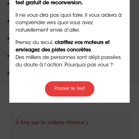
Plus de 800 consultant(e)s expérimenté(e)s
test gratuit de reconversion.
présent(e)s partout en France,
Il ne vous dira pas quoi faire. Il vous aidera à
Près de 50 000 personnes accompagnées
depuis
comprendre vers quoi vous avez
sa création,
naturellement envie d’aller.
Des valeurs humanistes de
bienveillance
et de
Prenez du recul,
clarifiez vos moteurs et
non-jugement
,
envisagez des pistes concrètes
.
Une méthode créée par
un docteur en
Des milliers de personnes sont déjà passées
psychologie
,
du doute à l’action. Pourquoi pas vous ?
Un organisme de formation
certifié QUALIOPI
.
Passer le test
À lire sur le même thème