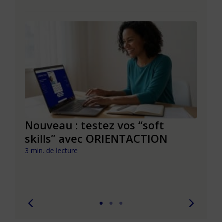
le à
Nouveau : testez vos “soft
Se r
t que
skills” avec ORIENTACTION
burn
com
3 min. de lecture
peut
6 min. 