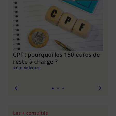
CPF : pourquoi les 150 euros de
Dépr
ie
reste à charge ?
et s
pouv
4 min. de lecture
7 min. 
Les + consultés