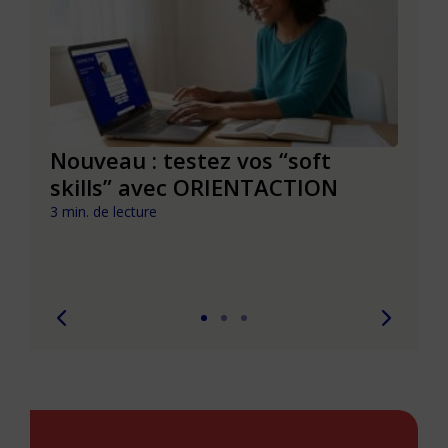
le à
Nouveau : testez vos “soft
Se r
t que
skills” avec ORIENTACTION
burn
com
3 min. de lecture
peut
6 min. 