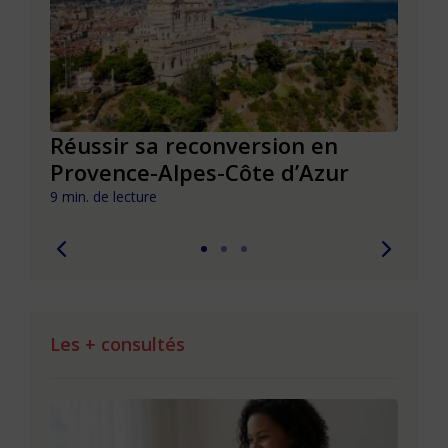
Réussir sa reconversion en
Réus
Provence-Alpes-Côte d’Azur
de l
9 min. de lecture
9 min. 
Les + consultés