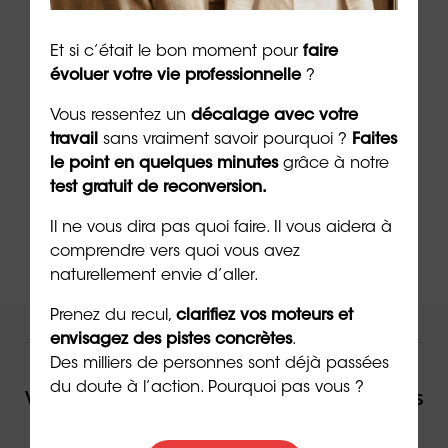
Par téléphone au 02 43 72 25 88 (numéro
national non surtaxé).
Et si c’était le bon moment pour
faire
évoluer votre vie professionnelle
?
Vous ressentez un
décalage avec votre
Par le
Dr Emeric Lebreton
, docteur en
travail
sans vraiment savoir pourquoi ?
Faites
psychologie,
écrivain
et PDG du groupe
le point en quelques minutes
grâce à notre
ORIENTACTION
test gratuit de reconversion.
Il ne vous dira pas quoi faire. Il vous aidera à
comprendre vers quoi vous avez
naturellement envie d’aller.
Prenez du recul,
clarifiez vos moteurs et
NOUS VOUS ACCOMPAGNONS !
envisagez des pistes concrètes
.
Des milliers de personnes sont déjà passées
du doute à l’action. Pourquoi pas vous ?
Vous souhaitez être accompagné(e) dans
votre reconversion ou dans votre