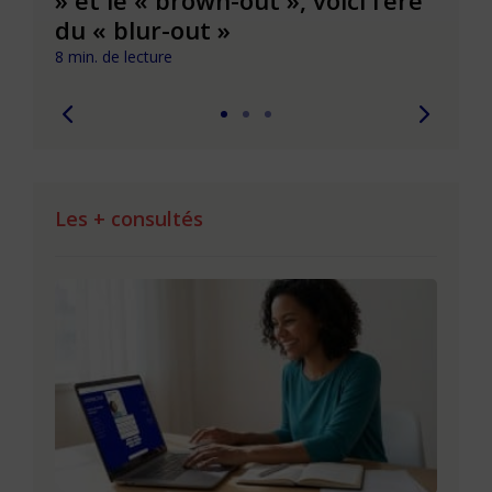
du « blur-out »
6 min. 
8 min. de lecture
Les + consultés