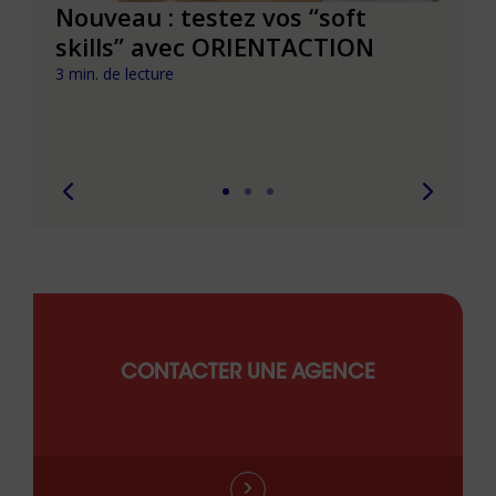
le à
Nouveau : testez vos “soft
Se r
t que
skills” avec ORIENTACTION
burn
com
3 min. de lecture
peut
6 min. 
CONTACTER UNE AGENCE