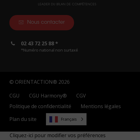
Nous contacter
02 43 72 25 88 *
*Numéro national non surtaxé
© ORIENTACTION® 2026
CGU
CGU Harmony®
CGV
Politique de confidentialité
Mentions légales
Plan du site
Français
Cliquez-ici pour modifier vos préférences
02 43 72 25 88 *
Contactez-nous