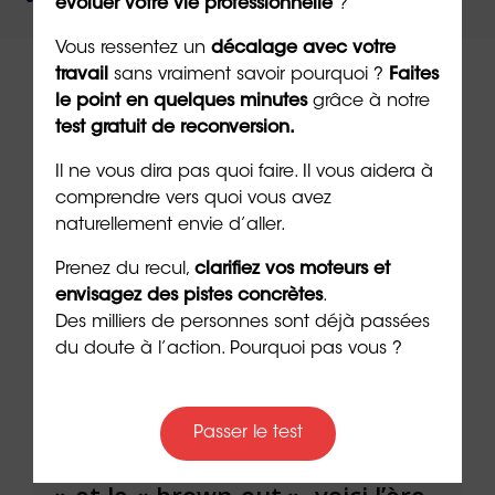
évoluer votre vie professionnelle
?
Vous ressentez un
décalage avec votre
travail
sans vraiment savoir pourquoi ?
Faites
le point en quelques minutes
grâce à notre
test gratuit de reconversion.
À lire sur le même thème
Il ne vous dira pas quoi faire. Il vous aidera à
comprendre vers quoi vous avez
naturellement envie d’aller.
Prenez du recul,
clarifiez vos moteurs et
envisagez des pistes concrètes
.
Des milliers de personnes sont déjà passées
du doute à l’action. Pourquoi pas vous ?
Passer le test
Après le burn-out, le « bore-out
Slas
» et le « brown-out », voici l’ère
du t