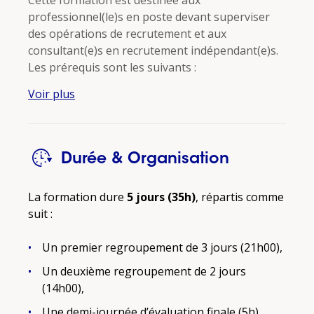
Cette formation est destinée aux
professionnel(le)s en poste devant superviser
des opérations de recrutement et aux
consultant(e)s en recrutement indépendant(e)s.
Les prérequis sont les suivants :
Voir plus
Être titulaire d’une certification de niveau 5
(bac+2), ou d’un diplôme équivalent (diplôme
étranger…),
Être titulaire d’un Baccalauréat et justifier
Durée & Organisation
d’une expérience professionnelle dans le
secteur RH ou comme manager(euse) d’un
La formation dure
5 jours (35h)
, répartis comme
service ou centre de profit pendant minimum
suit :
24 mois,
Un premier regroupement de 3 jours (21h00),
Être doté(e) d’une expérience professionnelle
dans le secteur RH ou avoir été
Un deuxième regroupement de 2 jours
manager(euse) d’un service ou d’un centre de
(14h00),
profit pendant minimum 36 mois.
Une demi-journée d’évaluation finale (5h).