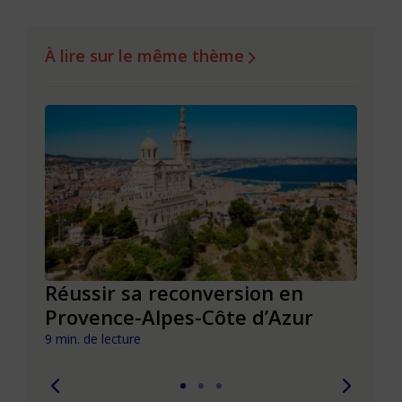
À lire sur le même thème
Réussir sa reconversion en
Réus
Provence-Alpes-Côte d’Azur
de l
9 min. de lecture
9 min. 