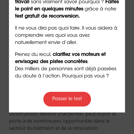
travail
sans vraiment savoir pourquoi ?
Faites
tout à fait possible pour ceux qui sont attirés par le
le point en quelques minutes
grâce à notre
travail manuel et la construction.
Un
bilan de
test gratuit de reconversion.
compétences
, proposé par des organismes
comme
Orientaction
, peut aider à évaluer les
Il ne vous dira pas quoi faire. Il vous aidera à
aptitudes et à identifier les formations
comprendre vers quoi vous avez
complémentaires nécessaires.
naturellement envie d’aller.
Prenez du recul,
clarifiez vos moteurs et
Orientaction
offre un premier rendez-vous gratuit
envisagez des pistes concrètes
.
et sans engagement, fournissant des conseils
Des milliers de personnes sont déjà passées
personnalisés pour faciliter cette transition.
Le
du doute à l’action. Pourquoi pas vous ?
métier de charpentier offre une carrière gratifiante
pour ceux qui apprécient de travailler le bois et de
voir le résultat tangible de leur travail.
Passer le test
Avec les bonnes formations et une passion pour la
construction, devenir charpentier peut ouvrir la
porte à de nombreuses opportunités dans le
secteur du bâtiment et de la rénovation.