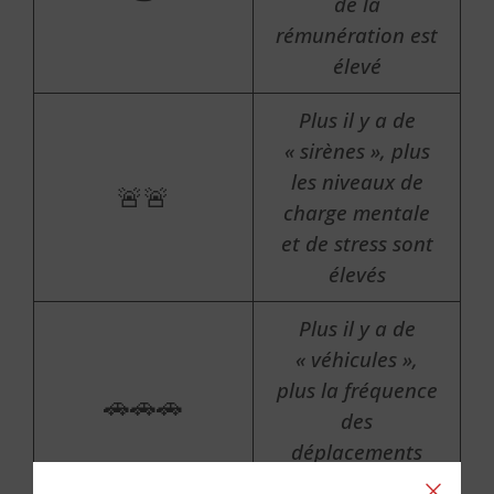
de la
rémunération est
élevé
Plus il y a de
« sirènes », plus
les niveaux de
🚨🚨
charge mentale
et de stress sont
élevés
Plus il y a de
« véhicules »,
plus la fréquence
🚗🚗🚗
des
déplacements
est élevée