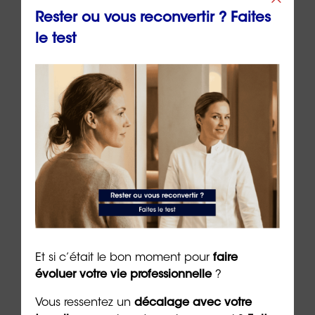
Rester ou vous reconvertir ? Faites
Plus il y a
le test
« d’arbres », plus
le métier a un
🌳🌳
impact positif
sur
l’environnement
*Plus il y a de symboles et plus cette caractéristique est élevée.
Se reconvertir en
Et si c’était le bon moment pour
faire
Charpentier
évoluer votre vie professionnelle
?
Vous ressentez un
décalage avec votre
Une reconversion vers le métier de charpentier est