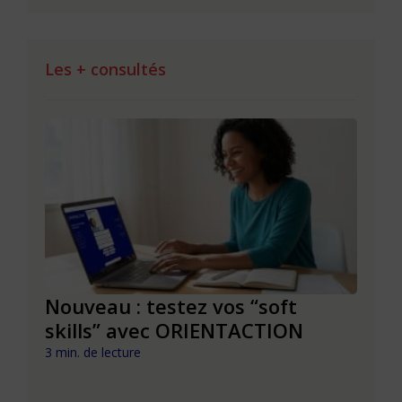
Les + consultés
le à
Nouveau : testez vos “soft
Se r
t que
skills” avec ORIENTACTION
burn
com
3 min. de lecture
peut
6 min. 