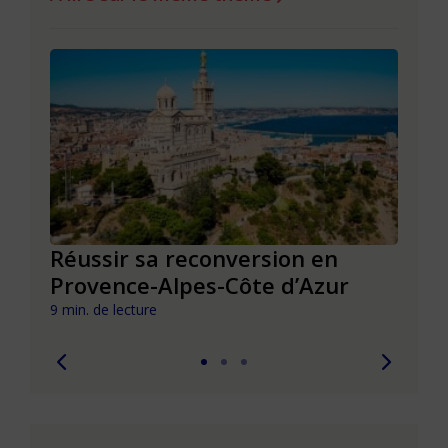
Réussir sa reconversion en
Réus
Provence-Alpes-Côte d’Azur
de l
9 min. de lecture
9 min. 