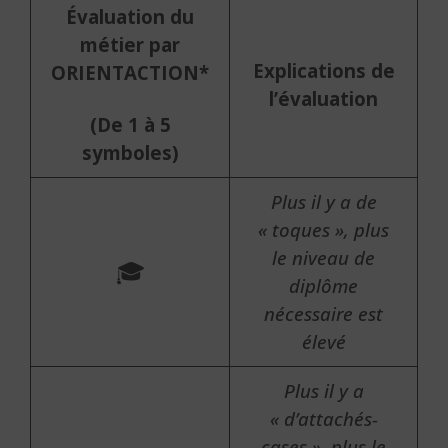
Évaluation du
métier par
Explications de
ORIENTACTION*
l’évaluation
(De 1 à 5
symboles)
Plus il y a de
« toques », plus
le niveau de
🎓
diplôme
nécessaire est
élevé
Plus il y a
« d’attachés-
cases », plus le