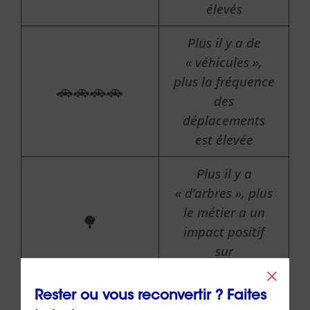
élevés
Plus il y a de
« véhicules »,
plus la fréquence
🚗🚗🚗🚗
des
déplacements
est élevée
Plus il y a
« d’arbres », plus
le métier a un
🌳
impact positif
sur
l’environnement
Rester ou vous reconvertir ? Faites