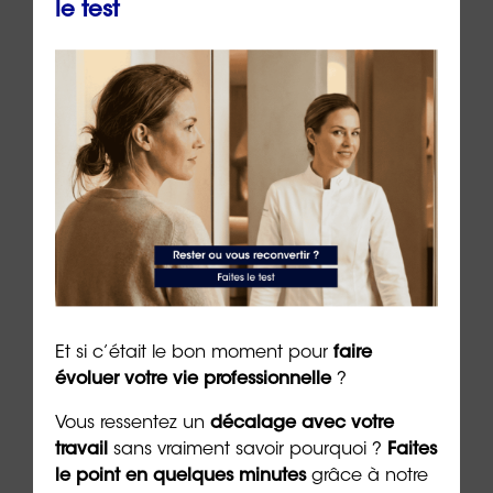
*Plus il y a de symboles et plus cette caractéristique est élevée.
le test
Se reconvertir en
Carreleur
La reconversion vers le métier de carreleur est tout
à fait possible pour ceux attirés par le secteur de la
construction et disposant d’une bonne condition
physique.
Et si c’était le bon moment pour
faire
Un
bilan de compétences
, proposé par des
évoluer votre vie professionnelle
?
structures comme
Orientaction
, peut aider à
évaluer les compétences transférables et à
Vous ressentez un
décalage avec votre
identifier les formations nécessaires pour une
travail
sans vraiment savoir pourquoi ?
Faites
transition réussie.
le point en quelques minutes
grâce à notre