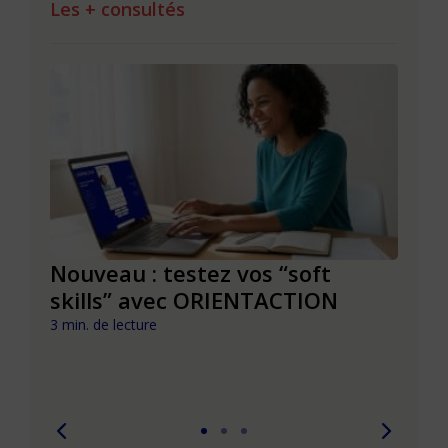
Les + consultés
le à
Nouveau : testez vos “soft
Se r
t que
skills” avec ORIENTACTION
burn
com
3 min. de lecture
peut
6 min. 