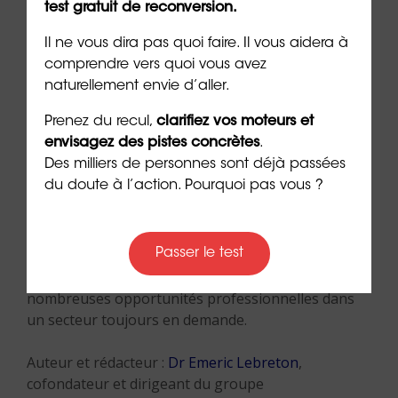
test gratuit de reconversion.
Orientaction
offre un premier rendez-vous gratuit
et sans engagement pour conseiller et
Il ne vous dira pas quoi faire. Il vous aidera à
accompagner les personnes dans leur
comprendre vers quoi vous avez
reconversion vers ce métier manuel et créatif.
naturellement envie d’aller.
Prenez du recul,
clarifiez vos moteurs et
Le métier de carreleur combine compétences
envisagez des pistes concrètes
.
techniques, précision et créativité, offrant une
Des milliers de personnes sont déjà passées
carrière gratifiante pour ceux qui apprécient de
du doute à l’action. Pourquoi pas vous ?
travailler de leurs mains et de voir l’impact direct de
leur travail sur l’environnement bâti.
Passer le test
Avec les bonnes formations et une passion pour le
métier, devenir carreleur peut ouvrir la porte à de
nombreuses opportunités professionnelles dans
un secteur toujours en demande.
Auteur et rédacteur :
Dr Emeric Lebreton
,
cofondateur et dirigeant du groupe