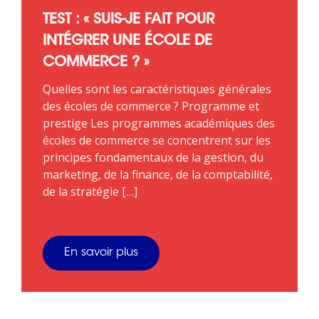
TEST : « SUIS-JE FAIT POUR
INTÉGRER UNE ÉCOLE DE
COMMERCE ? »
Quelles sont les caractéristiques générales
des écoles de commerce ? Programme et
prestige Les programmes académiques des
écoles de commerce se concentrent sur les
principes fondamentaux de la gestion, du
marketing, de la finance, de la comptabilité,
de la stratégie […]
En savoir plus