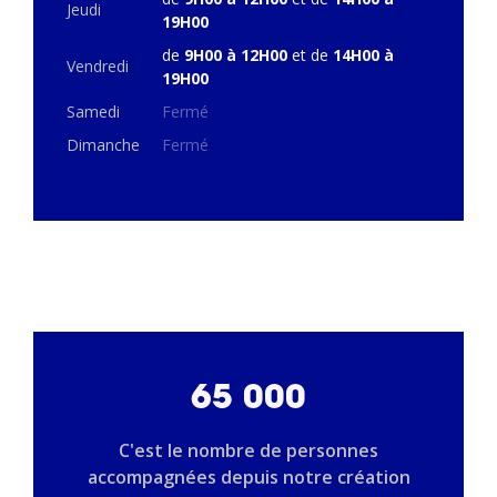
Jeudi
19H00
de
9H00 à 12H00
et de
14H00 à
Vendredi
19H00
Samedi
Fermé
Dimanche
Fermé
65 000
C'est le nombre de personnes
accompagnées depuis notre création