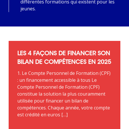
différentes formations qui existent pour les
jeunes.
LES 4 FAÇONS DE FINANCER SON
BILAN DE COMPÉTENCES EN 2025
1. Le Compte Personnel de Formation (CPF)
: un financement accessible à tous Le
Compte Personnel de Formation (CPF)
constitue la solution la plus couramment
utilisée pour financer un bilan de
compétences. Chaque année, votre compte
est crédité en euros […]