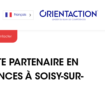
Français
ntacter
s
E PARTENAIRE EN
s
CES À SOISY-SUR-