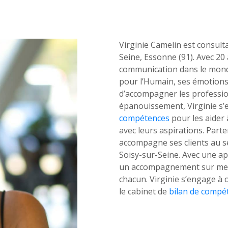
Virginie Camelin est consul
Seine, Essonne (91). Avec 20 
communication dans le monde 
pour l’Humain, ses émotions 
ctez-
Trouver
d’accompagner les profession
us
une
épanouissement, Virginie s’
agence
sous 24h
compétences
pour les aider 
avec leurs aspirations. Par
accompagne ses clients au s
Soisy-sur-Seine. Avec une a
un accompagnement sur mesu
chacun. Virginie s’engage à o
le cabinet de
bilan de compé