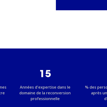
15
nnes
Années d'expertise dans le
% des pers
tre
domaine de la reconversion
après u
professionnelle
d