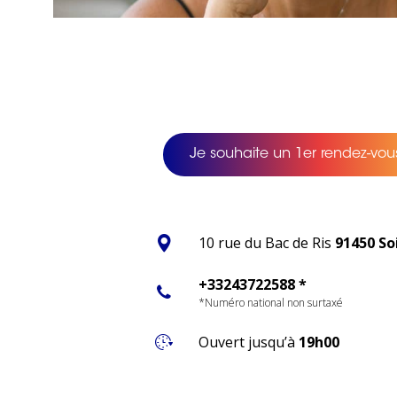
Je souhaite un 1er rendez-vous
10 rue du Bac de Ris
91450 So
+33243722588 *
*Numéro national non surtaxé
Ouvert jusqu’à
19h00