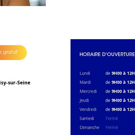
 gratuit
HORAIRE D'OUVERTURE
Lundi
de
9H00 à 12H
isy-sur-Seine
Mardi
de
9H00 à 12H
Mercredi
de
9H00 à 12H
Jeudi
de
9H00 à 12H
Vendredi
de
9H00 à 12H
Samedi
Fermé
Dimanche
Fermé