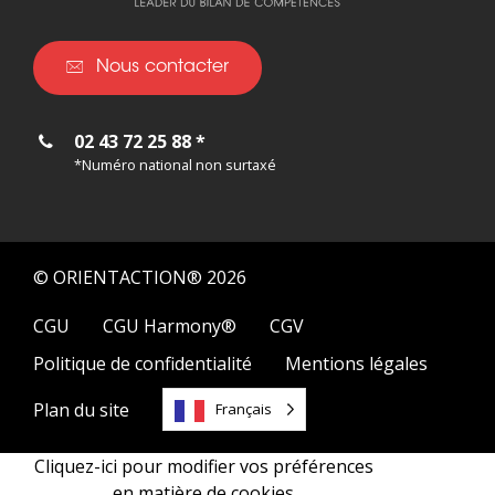
Nous contacter
02 43 72 25 88 *
*Numéro national non surtaxé
© ORIENTACTION® 2026
CGU
CGU Harmony®
CGV
Politique de confidentialité
Mentions légales
Plan du site
Français
Cliquez-ici pour modifier vos préférences
02 43 72 25 88 *
Contactez-nous
*Numéro national non surtaxé
en matière de cookies