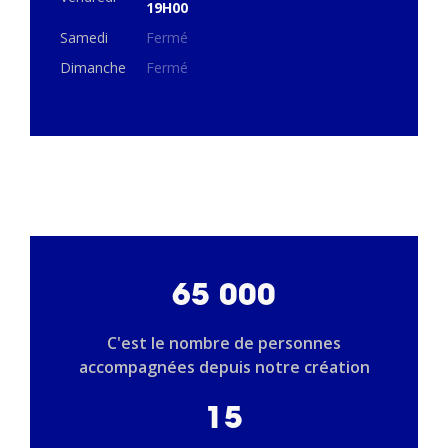
19H00
Samedi
Fermé
Dimanche
Fermé
65 000
C'est le nombre de personnes
accompagnées depuis notre création
15