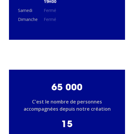
19H00
Samedi
Fermé
Dimanche
Fermé
65 000
C'est le nombre de personnes
accompagnées depuis notre création
15