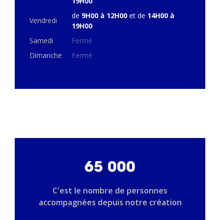
19H00
de
9H00 à 12H00
et de
14H00 à
Vendredi
19H00
Samedi
Fermé
Dimanche
Fermé
65 000
C'est le nombre de personnes
accompagnées depuis notre création