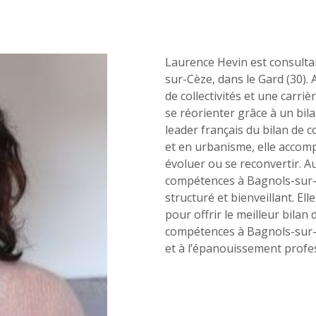
Laurence Hevin est consulta
sur-Cèze, dans le Gard (30).
de collectivités et une carri
se réorienter grâce à un b
ctez-
Trouver
leader français du bilan de 
us
une
et en urbanisme, elle accom
agence
sous 24h
évoluer ou se reconvertir. A
compétences à Bagnols-sur
structuré et bienveillant. El
pour offrir le meilleur bilan
compétences à Bagnols-sur-C
et à l’épanouissement profe