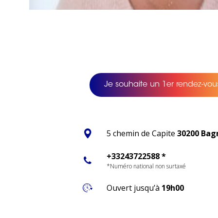
Je souhaite un 1er rendez-vous
5 chemin de Capite
30200 Bag
+33243722588 *
*Numéro national non surtaxé
Ouvert jusqu’à
19h00