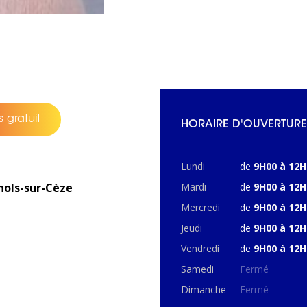
 gratuit
HORAIRE D'OUVERTURE
Lundi
de
9H00 à 12H
nols-sur-Cèze
Mardi
de
9H00 à 12H
Mercredi
de
9H00 à 12H
Jeudi
de
9H00 à 12H
Vendredi
de
9H00 à 12H
Samedi
Fermé
Dimanche
Fermé