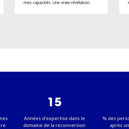
mes capacités. Une vraie révélation.
15
nnes
Années d'expertise dans le
% des pers
tre
domaine de la reconversion
après u