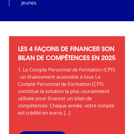
jeunes.
LES 4 FAÇONS DE FINANCER SON
BILAN DE COMPÉTENCES EN 2025
1. Le Compte Personnel de Formation (CPF)
: un financement accessible à tous Le
Compte Personnel de Formation (CPF)
constitue la solution la plus couramment
utilisée pour financer un bilan de
compétences. Chaque année, votre compte
est crédité en euros […]