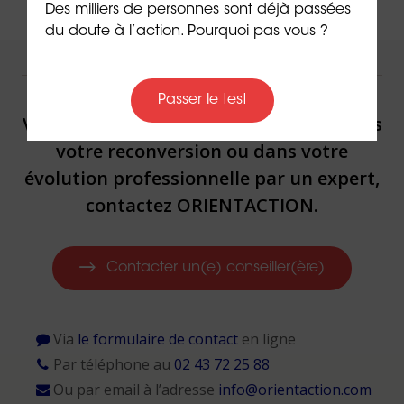
Des milliers de personnes sont déjà passées
du doute à l’action. Pourquoi pas vous ?
NOUS VOUS ACCOMPAGNONS !
Passer le test
Vous souhaitez être accompagné(e) dans
votre reconversion ou dans votre
évolution professionnelle par un expert,
contactez ORIENTACTION.
Contacter un(e) conseiller(ère)
Via
le formulaire de contact
en ligne
Par téléphone au
02 43 72 25 88
Ou par email à l’adresse
info@orientaction.com