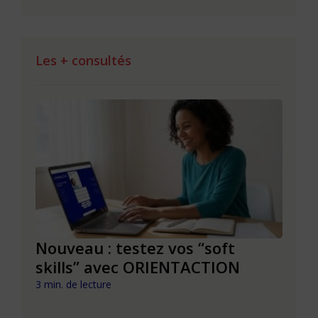
Les + consultés
le à
Nouveau : testez vos “soft
Se r
t que
skills” avec ORIENTACTION
burn
com
3 min. de lecture
peut