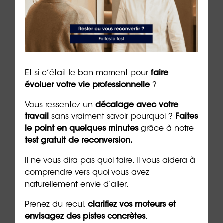
👉
Découvrez le
Shadow Work Journal
, le livre
destiné à explorer votre part d’
ombre
Auteur et rédacteur :
Dr Emeric Lebreton
,
cofondateur et dirigeant du groupe
Et si c’était le bon moment pour
faire
ORIENTACTION (14/03/2024)
évoluer votre vie professionnelle
?
***
Vous ressentez un
décalage avec votre
travail
sans vraiment savoir pourquoi ?
Faites
➡️
Passez gratuitement le test : « explorez
le point en quelques minutes
grâce à notre
votre
ombre jungienne
»
test gratuit de reconversion.
➡️
Passez aussi
le test des 10 valeurs
Sens
®
Il ne vous dira pas quoi faire. Il vous aidera à
comprendre vers quoi vous avez
➡️
Découvrez nos
formations
100% online
naturellement envie d’aller.
Prenez du recul,
clarifiez vos moteurs et
envisagez des pistes concrètes
.