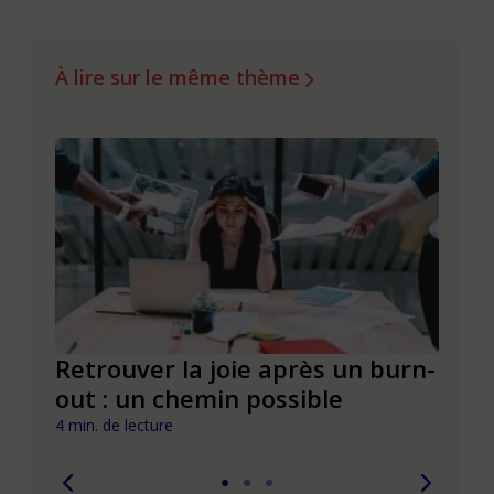
À lire sur le même thème
ue
Retrouver la joie après un burn-
La j
out : un chemin possible
cult
4 min. de lecture
3 min. 