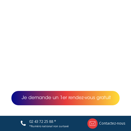
Je demande un 1er rendez-vous gratuit
02 43 72 25 88 *
Contactez-nous
*Numéro national non surtaxé