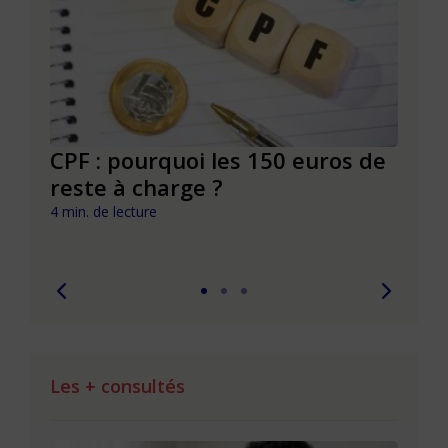
CPF : pourquoi les 150 euros de
Dépr
ie
reste à charge ?
et s
pouv
4 min. de lecture
7 min. 
Les + consultés