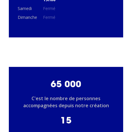
Samedi
Fermé
Dimanche
Fermé
65 000
C'est le nombre de personnes
accompagnées depuis notre création
15