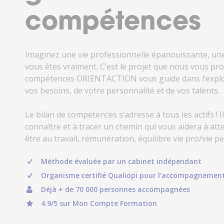
17h
vous
?
Le
compétences
samedi
de
10h
Imaginez une vie professionnelle épanouissante, une
à
vous êtes vraiment. C’est le projet que nous vous pro
18h
compétences ORIENTACTION vous guide dans l’explor
Je fini mon bilan plus que satisfaite
vos besoins, de votre personnalité et de vos talents.
Conta
une conseillère bienveillante, accuei
no
l'écoute. Toujours de bons conseils, 
Réponse 
Le bilan de compétences s’adresse à tous les actifs ! 
pas à mettre son réseau à notre ser
connaître et à tracer un chemin qui vous aidera à atte
peut que la recommander . Encore 
être au travail, rémunération, équilibre vie pro/vie p
Hélène Gire
Rots
Méthode évaluée par un cabinet indépendant
Organisme certifié Qualiopi pour l’accompagnemen
Déjà + de 70 000 personnes accompagnées
4.9/5 sur Mon Compte Formation