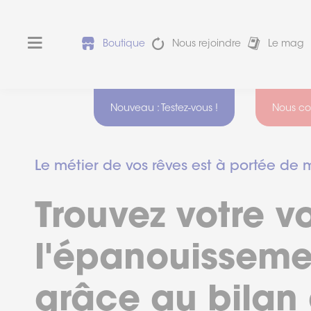
Boutique
Nous rejoindre
Le mag
Nouveau : Testez-vous !
Nous co
Nos
Devez-vous
agence
faire une
Le métier de vos rêves est à portée de 
sont
reconversion
?
ouverte
:
Trouvez votre vo
Test des 16
Du
softs skills
lundi
Harmony®
au
l'épanouisseme
vendredi
La
VAE
de
est-
9h
grâce au bilan
elle
faite
à
pour