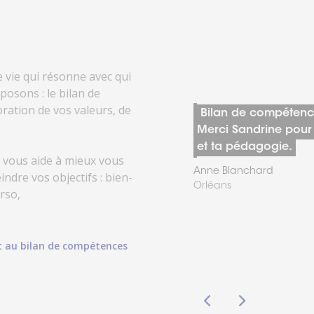
 vie qui résonne avec qui
posons : le bilan de
ation de vos valeurs, de
, Sabrina est
Bilan de compétence
ctez-
Trouver
llante, à
Merci Sandrine pour 
us
une
agence
elle n'hésite
et ta pédagogie.
sous 24h
Il vous aide à mieux vous
vice . Je ne
Anne Blanchard
indre vos objectifs : bien-
merci.
Orléans
erso,
t au bilan de compétences