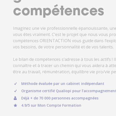
17h
vous
?
Le
compétences
samedi
de
10h
Imaginez une vie professionnelle épanouissante, une
à
vous êtes vraiment. C’est le projet que nous vous pro
18h
compétences ORIENTACTION vous guide dans l’explor
Je fini mon bilan plus que satisfaite
vos besoins, de votre personnalité et de vos talents.
Conta
une conseillère bienveillante, accuei
no
l'écoute. Toujours de bons conseils, 
Réponse 
Le bilan de compétences s’adresse à tous les actifs ! 
pas à mettre son réseau à notre ser
connaître et à tracer un chemin qui vous aidera à atte
peut que la recommander . Encore 
être au travail, rémunération, équilibre vie pro/vie p
Hélène Gire
Rots
Méthode évaluée par un cabinet indépendant
Organisme certifié Qualiopi pour l’accompagnemen
Déjà + de 70 000 personnes accompagnées
4.9/5 sur Mon Compte Formation