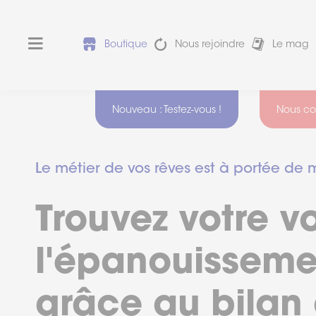
Boutique
Nous rejoindre
Le mag
Nouveau : Testez-vous !
Nous co
Nos
Devez-vous
agence
faire une
Le métier de vos rêves est à portée de 
sont
reconversion
?
ouverte
:
Trouvez votre vo
Test des 16
Du
softs skills
lundi
Harmony®
au
l'épanouisseme
vendredi
La
VAE
de
est-
9h
grâce au bilan
elle
faite
à
pour