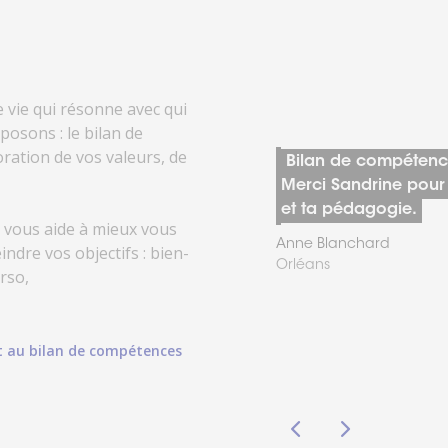
 vie qui résonne avec qui
posons : le bilan de
ation de vos valeurs, de
, Sabrina est
Bilan de compétence
ctez-
Trouver
llante, à
Merci Sandrine pour 
us
une
agence
elle n'hésite
et ta pédagogie.
sous 24h
Il vous aide à mieux vous
vice . Je ne
Anne Blanchard
indre vos objectifs : bien-
merci.
Orléans
erso,
t au bilan de compétences