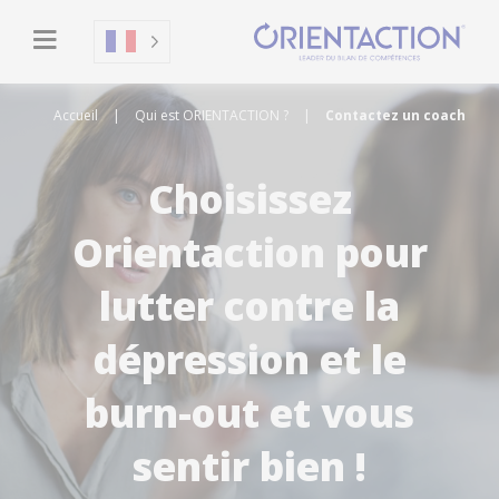
Accueil
|
Qui est ORIENTACTION ?
|
Contactez un coach
Choisissez
Orientaction pour
lutter contre la
dépression et le
burn-out et vous
sentir bien !