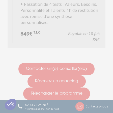
+ Passation de 4 tests : Valeurs, Besoins,
Personnalité et Talents. 1h de restitution
avec remise d’une synthèse
personnalisée.
Payable en 10 fois
T.T.C
849€
85€.
Contacter un(e) conseiller(ère)
Réservez un coaching
Télécharger le programme
02 43 72 25 88 *
Contactez-nous
*Numéro national non surtaxé