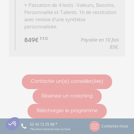
+ Passation de 4 tests : Valeurs, Besoins,
Personnalité et Talents. 1h de restitution
avec remise d’une synthèse
personnalisée.
Payable en 10 fois
T.T.C
849€
85€.
Contacter un(e) conseiller(ère)
Réservez un coaching
Télécharger le programme
02 43 72 25 88 *
Contactez-nous
*Numéro national non surtaxé