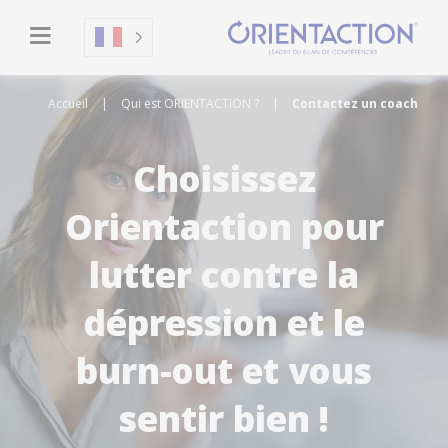
Accueil
|
Qui est ORIENTACTION ?
|
Contactez un coach
Choisissez
Orientaction pour
lutter contre la
dépression et le
burn-out et vous
sentir bien !