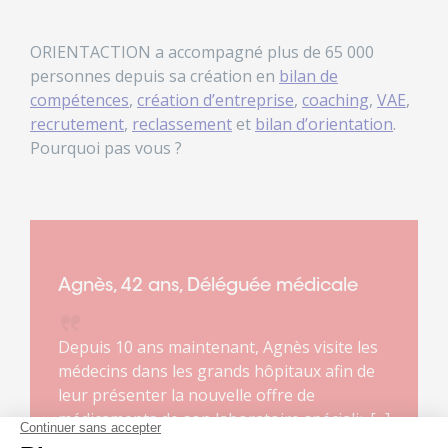
ORIENTACTION a accompagné plus de 65 000
personnes depuis sa création en
bilan de
compétences
,
création d’entreprise
,
coaching
,
VAE
,
recrutement
,
reclassement
et
bilan d’orientation
.
Pourquoi pas vous ?
Agnès, 42 ans, Déléguée médicale
Depuis 10 ans maintenant, Agnès visite les
médecins dans les grands hôpitaux afin de
leur présenter la nouvelle offre de
médicaments de son laboratoire spécialisé
dans les maladies rares. Ce métier lui plaît. Il