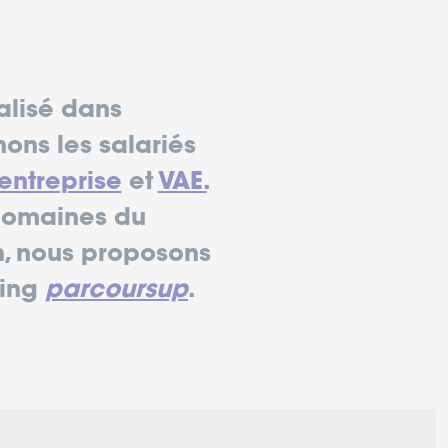
alisé dans
ns les salariés
entreprise
et
VAE.
 domaines du
in, nous proposons
hing
parcoursup
.