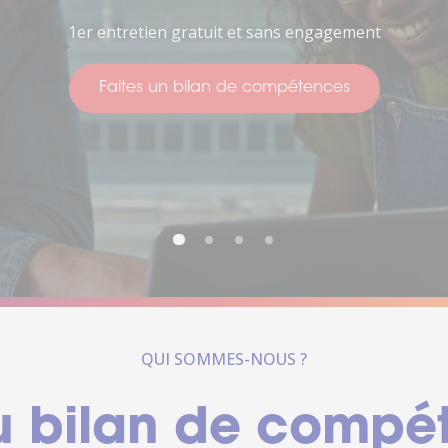
Pour penser à votre avenir
Faites un bilan de compétences
ctez-
Trouver
us
une
agence
sous 24h
QUI SOMMES-NOUS ?
u bilan de compé