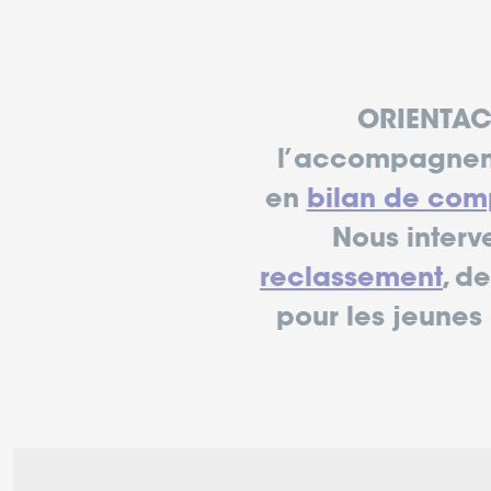
ORIENTACT
l’accompagneme
en
bilan de co
Nous interv
reclassement
, d
pour les jeunes