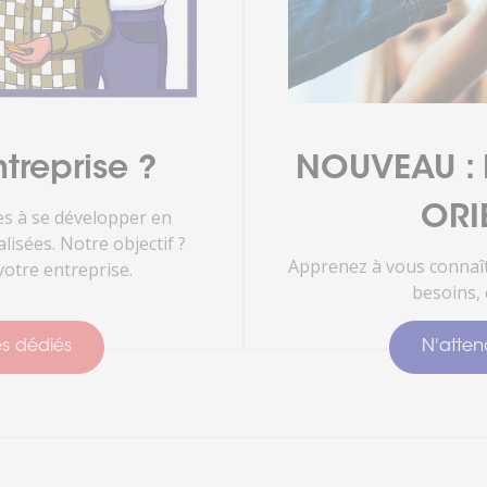
treprise ?
NOUVEAU : D
ORI
s à se développer en
isées. Notre objectif ?
Apprenez à vous connaît
otre entreprise.
besoins, 
es dédiés
N'attend