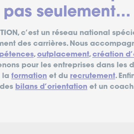
pas seulement…
ION, c’est un réseau national spéci
nt des carrières. Nous accompagno
mpétences
,
outplacement
,
création d’
enons pour les entreprises dans les
e la
formation
et du
recrutement
. Enf
 des
bilans d’orientation
et un coac