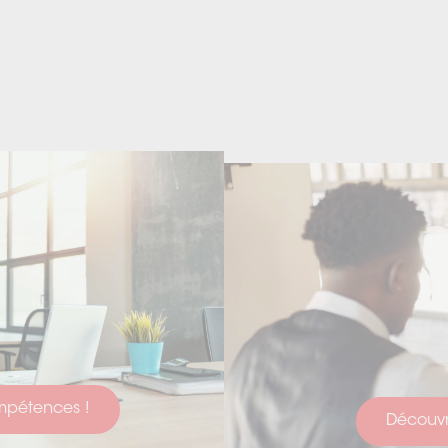
ompétences !
Découvri