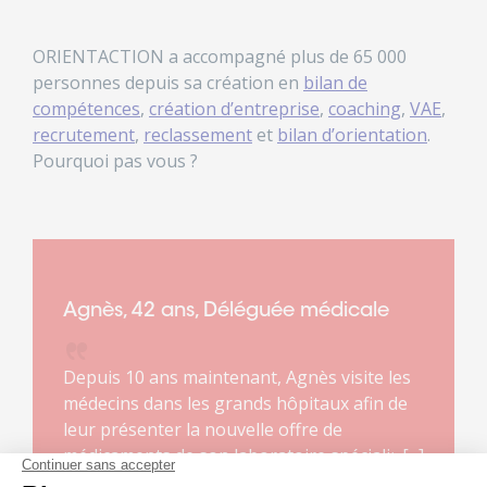
ORIENTACTION a accompagné plus de 65 000
personnes depuis sa création en
bilan de
compétences
,
création d’entreprise
,
coaching
,
VAE
,
recrutement
,
reclassement
et
bilan d’orientation
.
Pourquoi pas vous ?
Agnès, 42 ans, Déléguée médicale
Depuis 10 ans maintenant, Agnès visite les
médecins dans les grands hôpitaux afin de
leur présenter la nouvelle offre de
médicaments de son laboratoire spécialisé
dans les maladies rares. Ce métier lui plaît. Il