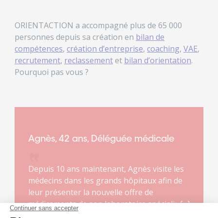
ORIENTACTION a accompagné plus de 65 000
personnes depuis sa création en
bilan de
compétences
,
création d’entreprise
,
coaching
,
VAE
,
recrutement
,
reclassement
et
bilan d’orientation
.
Pourquoi pas vous ?
Agnès, 42 ans, Déléguée médicale
Depuis 10 ans maintenant, Agnès visite les
médecins dans les grands hôpitaux afin de
leur présenter la nouvelle offre de
médicaments de son laboratoire spécialisé
dans les maladies rares. Ce métier lui plaît. Il