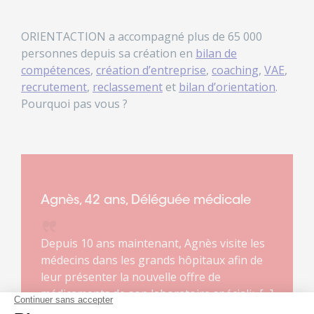
ORIENTACTION a accompagné plus de 65 000
personnes depuis sa création en
bilan de
compétences
,
création d’entreprise
,
coaching
,
VAE
,
recrutement
,
reclassement
et
bilan d’orientation
.
Pourquoi pas vous ?
Agnès, 42 ans, Déléguée médicale
Depuis 10 ans maintenant, Agnès visite les
médecins dans les grands hôpitaux afin de
leur présenter la nouvelle offre de
médicaments de son laboratoire spécialisé
dans les maladies rares. Ce métier lui plaît. Il